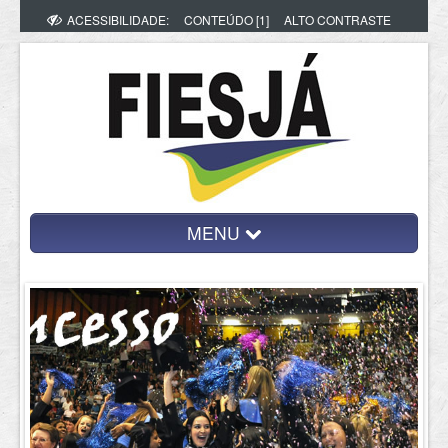
ACESSIBILIDADE:
CONTEÚDO [1]
ALTO CONTRASTE
MENU
Home
Perguntas sobre o FIES
Conheça nossa consultoria
Soluções
Documentação